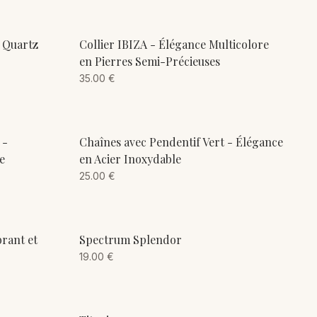
ADD TO CART
n Quartz
Collier IBIZA - Élégance Multicolore
en Pierres Semi-Précieuses
35.00
€
ADD TO CART
 -
Chaînes avec Pendentif Vert - Élégance
e
en Acier Inoxydable
25.00
€
ADD TO CART
brant et
Spectrum Splendor
19.00
€