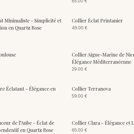
65.00
€
ADD TO CART
ADD TO CART
at Minimaliste - Simplicité et
Collier Éclat Printanier
tion en Quartz Rose
49.00
€
ADD TO CART
ADD TO CART
oulouse
Collier Aigue-Marine de Nic
Élégance Méditerranéenne
29.00
€
ADD TO CART
ADD TO CART
ure Éclatant - Élégance en
Collier Terranova
59.00
€
ADD TO CART
ADD TO CART
ceur de l’Aube - Éclat de
Collier Clara - Élégance et 
Pendentif en Quartz Rose
65.00
€