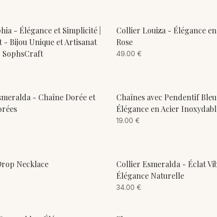
ADD TO CART
ADD TO CART
hia - Élégance et Simplicité |
Collier Louiza - Élégance e
 - Bijou Unique et Artisanat
Rose
 | SophsCraft
49.00
€
ADD TO CART
ADD TO CART
smeralda - Chaîne Dorée et
Chaînes avec Pendentif Bleu
orées
Élégance en Acier Inoxydabl
19.00
€
ADD TO CART
ADD TO CART
Drop Necklace
Collier Esmeralda - Éclat Vi
Élégance Naturelle
34.00
€