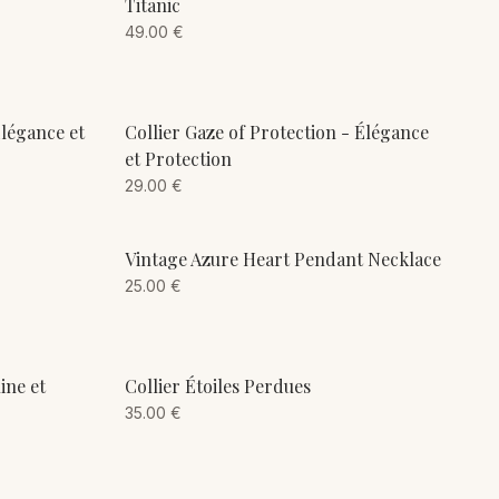
ADD TO CART
Titanic
49.00
€
ADD TO CART
Élégance et
Collier Gaze of Protection - Élégance
et Protection
29.00
€
ADD TO CART
Vintage Azure Heart Pendant Necklace
25.00
€
ADD TO CART
ine et
Collier Étoiles Perdues
35.00
€