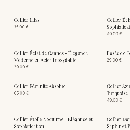
ADD TO CART
Collier Lilas
Collier Écl
Sophistica
35.00
€
49.00
€
ADD TO CART
Collier Éclat de Cannes - Élégance
Rosée de T
Moderne en Acier Inoxydable
29.00
€
29.00
€
ADD TO CART
Collier Féminité Absolue
Collier Az
Turquoise
65.00
€
49.00
€
ADD TO CART
Collier Étoile Nocturne - Élégance et
Collier Dou
Sophistication
Saphir et 