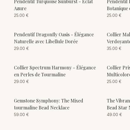
ADD TO CART
Pendentif Turquoise Sunburst - Éclat
Pendentif 
Azure
Botanique e
25.00
€
25.00
€
ADD TO CART
Pendentif Dragonfly Oasis - Élégance
Collier Ma
Naturelle avec Libellule Dorée
Verdoyant
29.00
€
35.00
€
ADD TO CART
Collier Spectrum Harmony - Élégance
Collier Pr
en Perles de Tourmaline
Multicolor
29.00
€
25.00
€
ADD TO CART
Gemstone Symphony: The Mixed
The Vibran
tourmaline Bead Necklace
Bead Star 
59.00
€
49.00
€