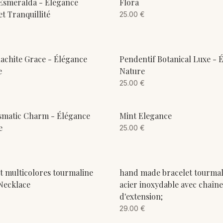
ADD TO CART
ADD TO CART
Esmeralda - Élégance
Flora
t Tranquillité
25.00
€
ADD TO CART
ADD TO CART
lachite Grace - Élégance
Pendentif Botanical Luxe - 
e
Nature
25.00
€
ADD TO CART
ADD TO CART
ismatic Charm - Élégance
Mint Elegance
e
25.00
€
ADD TO CART
ADD TO CART
t multicolores tourmaline
hand made bracelet tourmal
Necklace
acier inoxydable avec chaîne
d'extension;
29.00
€