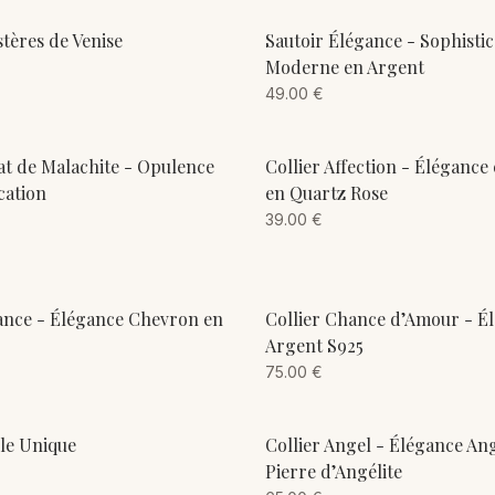
ADD TO CART
ADD TO CART
stères de Venise
Sautoir Élégance - Sophistic
Moderne en Argent
49.00
€
ADD TO CART
ADD TO CART
lat de Malachite - Opulence
Collier Affection - Élégance
cation
en Quartz Rose
39.00
€
ADD TO CART
ADD TO CART
ance - Élégance Chevron en
Collier Chance d’Amour - É
Argent S925
75.00
€
ADD TO CART
ADD TO CART
rle Unique
Collier Angel - Élégance An
Pierre d’Angélite