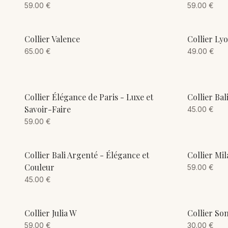
59.00
€
59.00
€
ADD TO CART
Collier Valence
Collier Ly
65.00
€
49.00
€
ADD TO CART
Collier Élégance de Paris - Luxe et
Collier Bal
Savoir-Faire
45.00
€
59.00
€
ADD TO CART
Collier Bali Argenté - Élégance et
Collier Mil
Couleur
59.00
€
45.00
€
ADD TO CART
Collier Julia W
Collier Son
59.00
€
30.00
€