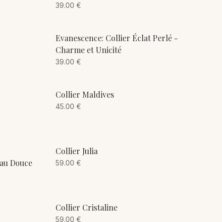
39.00
€
ADD TO CART
Evanescence: Collier Éclat Perlé -
Charme et Unicité
39.00
€
ADD TO CART
Collier Maldives
45.00
€
ADD TO CART
Collier Julia
Eau Douce
59.00
€
ADD TO CART
Collier Cristaline
59.00
€