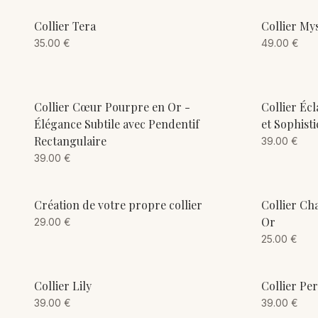
ADD TO CART
Collier Tera
Collier My
35.00
€
49.00
€
ADD TO CART
Collier Cœur Pourpre en Or -
Collier Éc
Élégance Subtile avec Pendentif
et Sophisti
Rectangulaire
39.00
€
39.00
€
ADD TO CART
Création de votre propre collier
Collier Ch
Or
29.00
€
25.00
€
ADD TO CART
Collier Lily
Collier Pe
39.00
€
39.00
€