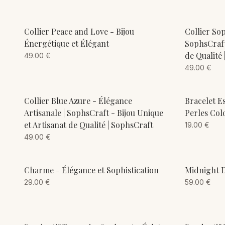
ADD TO CART
Collier Peace and Love - Bijou
Collier Sop
Énergétique et Élégant
SophsCraft
de Qualité
49.00
€
49.00
€
ADD TO CART
Collier Blue Azure - Élégance
Bracelet E
Artisanale | SophsCraft - Bijou Unique
Perles Col
et Artisanat de Qualité | SophsCraft
19.00
€
49.00
€
ADD TO CART
Charme - Élégance et Sophistication
Midnight 
29.00
€
59.00
€