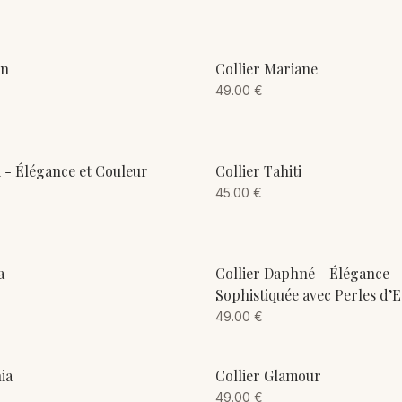
ADD TO CART
ADD TO CART
on
Collier Mariane
49.00
€
ADD TO CART
ADD TO CART
i - Élégance et Couleur
Collier Tahiti
45.00
€
ADD TO CART
ADD TO CART
a
Collier Daphné - Élégance
Sophistiquée avec Perles d’
49.00
€
ADD TO CART
ADD TO CART
ia
Collier Glamour
49.00
€