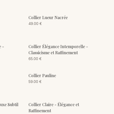
ADD TO CART
Collier Lueur Nacrée
49.00
€
ADD TO CART
e -
Collier Élégance Intemporelle -
Classicisme et Raffinement
65.00
€
ADD TO CART
Collier Pauline
59.00
€
ADD TO CART
Luxe Subtil
Collier Claire - Élégance et
Raffinement