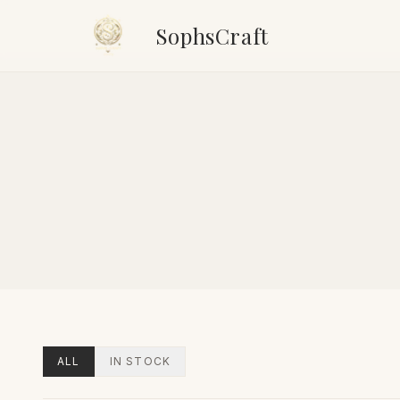
SophsCraft
ALL
IN STOCK