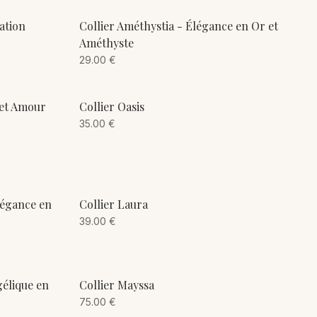
ADD TO CART
ation
Collier Améthystia - Élégance en Or et
Améthyste
29.00
€
ADD TO CART
 et Amour
Collier Oasis
35.00
€
ADD TO CART
légance en
Collier Laura
39.00
€
ADD TO CART
gélique en
Collier Mayssa
75.00
€