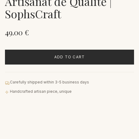
Artisanat de Qualité |
SophsCraft
49.00
€
ADD TO CART
Carefully shipped within 3-5 business days
Handcrafted artisan piece, unique